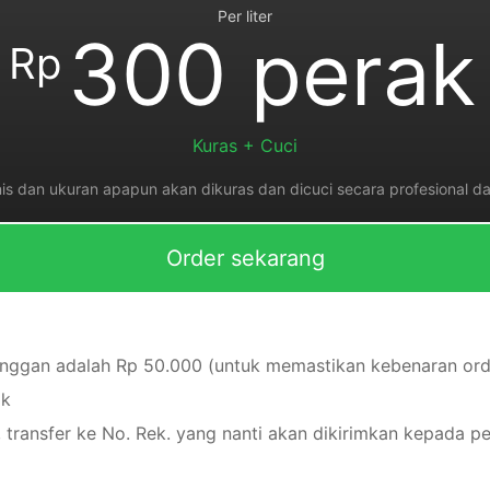
Per liter
300 perak
Rp
Kuras + Cuci
is dan ukuran apapun akan dikuras dan dicuci secara profesional da
Order sekarang
anggan adalah Rp 50.000 (untuk memastikan kebenaran ord
ak
 transfer ke No. Rek. yang nanti akan dikirimkan kepada p