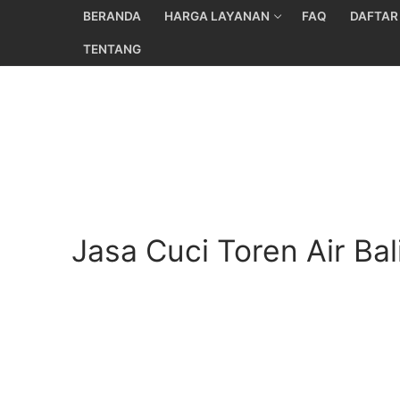
Skip
BERANDA
HARGA LAYANAN
FAQ
DAFTAR
to
TENTANG
content
Jasa Cuci Toren Air Ba