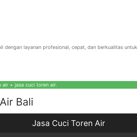
ali dengan layanan profesional, cepat, dan berkualitas unt
air + jasa cuci toren air.
ir Bali
Jasa Cuci Toren Air