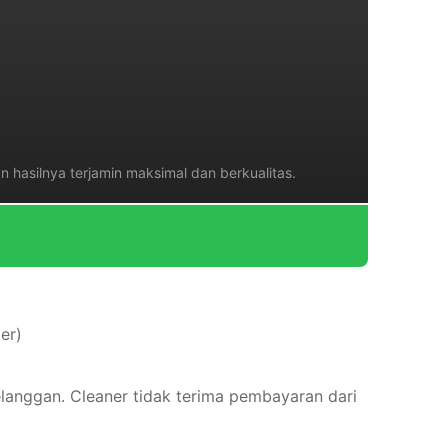
n hasilnya terjamin maksimal dan berkualitas.
er)
elanggan. Cleaner tidak terima pembayaran dari