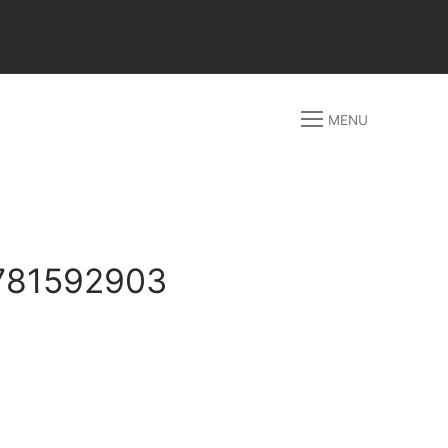
MENU
85781592903