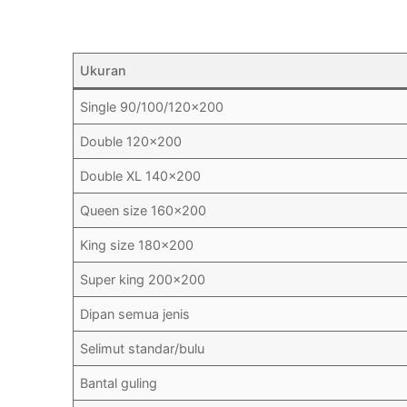
Ukuran
Single 90/100/120×200
Double 120×200
Double XL 140×200
Queen size 160×200
King size 180×200
Super king 200×200
Dipan semua jenis
Selimut standar/bulu
Bantal guling