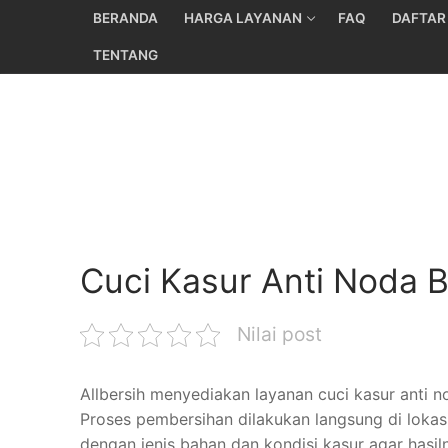
Skip
BERANDA
HARGA LAYANAN
FAQ
DAFTAR
to
TENTANG
content
Cuci Kasur Anti Noda 
Nilai post
Allbersih menyediakan layanan cuci kasur anti
Proses pembersihan dilakukan langsung di lokas
dengan jenis bahan dan kondisi kasur agar hasi