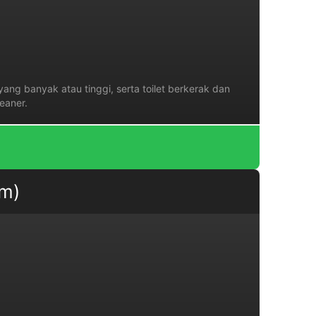
ang banyak atau tinggi, serta toilet berkerak dan
eaner.
am)