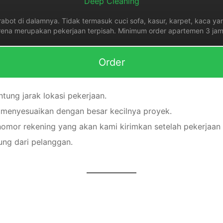
Deep Cleaning
abot di dalamnya. Tidak termasuk cuci sofa, kasur, karpet, kaca yang
rena merupakan pekerjaan terpisah. Minimum order apartemen 3 jam 
Order
ntung jarak lokasi pekerjaan.
 menyesuaikan dengan besar kecilnya proyek.
nomor rekening yang akan kami kirimkan setelah pekerjaan 
ng dari pelanggan.