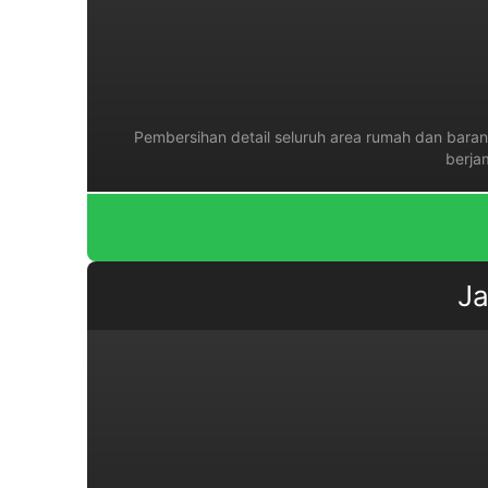
Pembersihan detail seluruh area rumah dan barang
berja
Ja