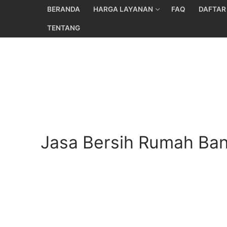
Skip
BERANDA
HARGA LAYANAN
FAQ
DAFTAR
to
TENTANG
content
Jasa Bersih Rumah Ban