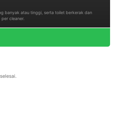
 banyak atau tinggi, serta toilet berkerak dan
per cleaner.
selesai.