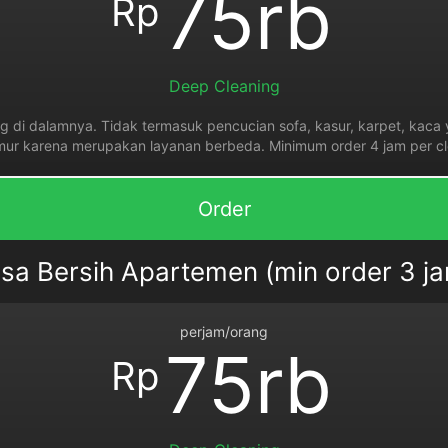
75rb
Rp
Deep Cleaning
 di dalamnya. Tidak termasuk pencucian sofa, kasur, karpet, kaca y
mur karena merupakan layanan berbeda. Minimum order 4 jam per cl
Order
sa Bersih Apartemen (min order 3 j
perjam/orang
75rb
Rp