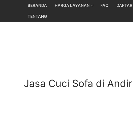
Skip
BERANDA
HARGA LAYANAN
FAQ
DAFTAR
to
TENTANG
content
Jasa Cuci Sofa di Andi