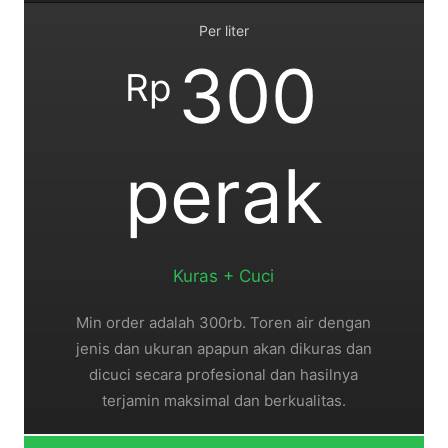
Per liter
300
Rp
perak
Kuras + Cuci
Min order adalah 300rb. Toren air dengan
jenis dan ukuran apapun akan dikuras dan
dicuci secara profesional dan hasilnya
terjamin maksimal dan berkualitas.