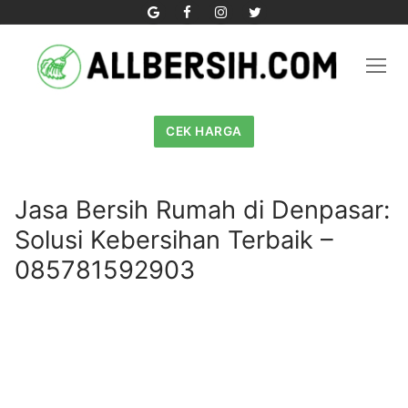
Skip
to
content
CEK HARGA
Jasa Bersih Rumah di Denpasar:
Solusi Kebersihan Terbaik –
085781592903