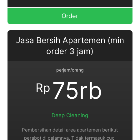
Order
Jasa Bersih Apartemen (min
order 3 jam)
perjam/orang
75rb
Rp
Deep Cleaning
Pembersihan detail area apartemen berikut
perabot di dalamnya. Tidak termasuk cuci