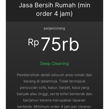
Jasa Bersih Rumah (min
order 4 jam)
perjam/orang
75rb
Rp
Deep Cleaning
Pembersihan detail seluruh area rumah dan
barang di dalamnya. Tidak termasuk
pencucian sofa, kasur, karpet, kaca yang
banyak atau tinggi, serta toilet berkerak dan
berjamur karena merupakan layanan
berbeda. Minimum order 4 jam per cleaner.