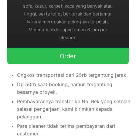
sofa, kasur, karpet, kaca yang banyak atau
tinggi, serta toilet berkerak dan berjamur
karena merupakan pekerjaan terpisah.
Minimum order apartemen 3 jam per
cleaner.
Order
Ongkos transportasi dari 25rb tergantung jarak.
Dp 50rb saat booking, namun tergantung
besarnya proyek.
Pembayarannya transfer ke No. Rek yang setelah
selesai pengerjaan, kami kirimkan kepada
pelanggan.
Para cleaner tidak terima pembayaran dari
customer.