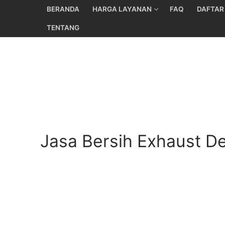
Skip
BERANDA
HARGA LAYANAN
FAQ
DAFTAR
to
TENTANG
content
Jasa Bersih Exhaust De