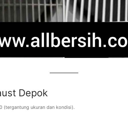
aust Depok
0 (tergantung ukuran dan kondisi).