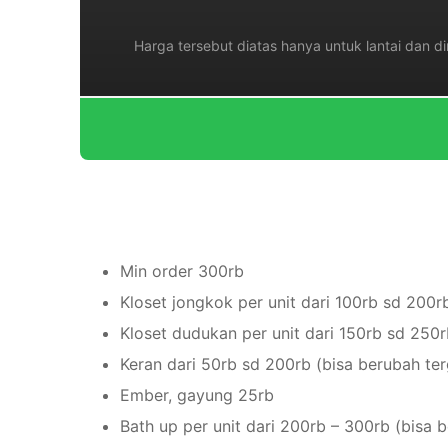
Harga tersebut diatas hanya untuk lantai dan d
Min order 300rb
Kloset jongkok per unit dari 100rb sd 200r
Kloset dudukan per unit dari 150rb sd 250
Keran dari 50rb sd 200rb (bisa berubah te
Ember, gayung 25rb
Bath up per unit dari 200rb – 300rb (bisa 