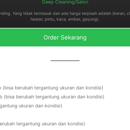
Deep Cleaning/Salon
inding. Yang tidak termasuk dan ada harga terpisah adalah (keran, cl
heater, pintu, kaca, ember, gayung).
Order Sekarang
b (bisa berubah tergantung ukuran dan kondisi)
rb (bisa berubah tergantung ukuran dan kondisi)
rgantung ukuran dan kondisi)
berubah tergantung ukuran dan kondisi)