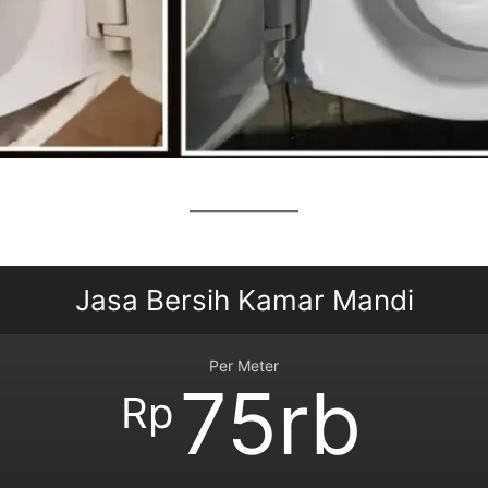
Jasa Bersih Kamar Mandi
Per Meter
75rb
Rp