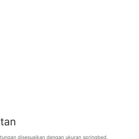
atan
hitungan disesuaikan dengan ukuran springbed,