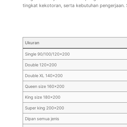
tingkat kekotoran, serta kebutuhan pengerjaan. 
Ukuran
Single 90/100/120×200
Double 120×200
Double XL 140×200
Queen size 160×200
King size 180×200
Super king 200×200
Dipan semua jenis