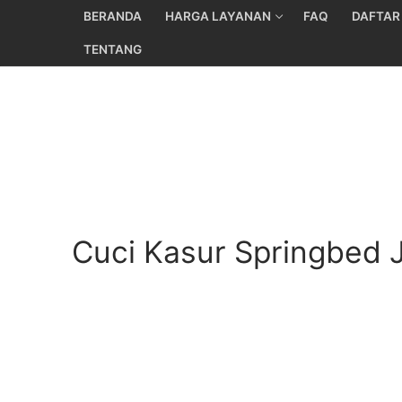
Skip
BERANDA
HARGA LAYANAN
FAQ
DAFTAR
to
TENTANG
content
Cuci Kasur Springbed 