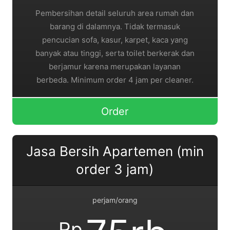
Pembersihan detail seluruh area rumah dan
barang di dalamnya. Tidak termasuk
pencucian sofa, kasur, karpet, kaca yang
banyak atau tinggi, serta toilet berkerak dan
berjamur karena merupakan layanan
berbeda. Minimum order 4 jam per cleaner.
Order
Jasa Bersih Apartemen (min
order 3 jam)
perjam/orang
Rp