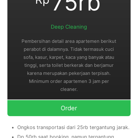
75rb
Deep Cleaning
Pembersihan detail area apartemen berikut
perabot di dalamnya. Tidak termasuk cuci
sofa, kasur, karpet, kaca yang banyak atau
tinggi, serta toilet berkerak dan berjamur
karena merupakan pekerjaan terpisah.
Minimum order apartemen 3 jam per
cleaner.
Order
Ongkos transportasi dari 25rb tergantung jarak.
Dp 50rb saat booking, namun tergantung