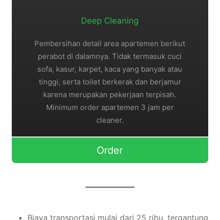
Deep Cleaning
Pembersihan detail area apartemen berikut
perabot di dalamnya. Tidak termasuk cuci
sofa, kasur, karpet, kaca yang banyak atau
tinggi, serta toilet berkerak dan berjamur
karena merupakan pekerjaan terpisah.
Minimum order apartemen 3 jam per
cleaner.
Order
Biaya transportasi mulai dari 25 ribu, tergantung