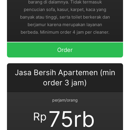
barang di dalamnya. Tidak termasuk
pencucian sofa, kasur, karpet, kaca yang
banyak atau tinggi, serta toilet berkerak dan
berjamur karena merupakan layanan
berbeda. Minimum order 4 jam per cleaner.
Order
Jasa Bersih Apartemen (min
order 3 jam)
perjam/orang
75rb
Rp