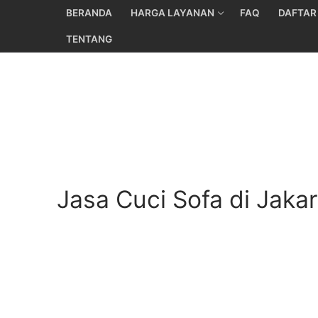
Skip
BERANDA
HARGA LAYANAN
FAQ
DAFTAR
to
TENTANG
content
Jasa Cuci Sofa di Jaka