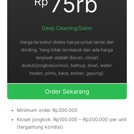
75rb
Rp
Deep Cleaning/Salon
Harga tersebut diatas hanya untuk lantai dan
dinding. Yang tidak termasuk dan ada harga
terpisah adalah (keran, closet
duduk/jongkok/urinoir, bathup, bowl, water
heater, pintu, kaca, ember, gayung).
Order Sekarang
Minimum order Rp300.000
Kloset jongkok: Rp100.000 – Rp200.000 per unit
(tergantung kondisi)