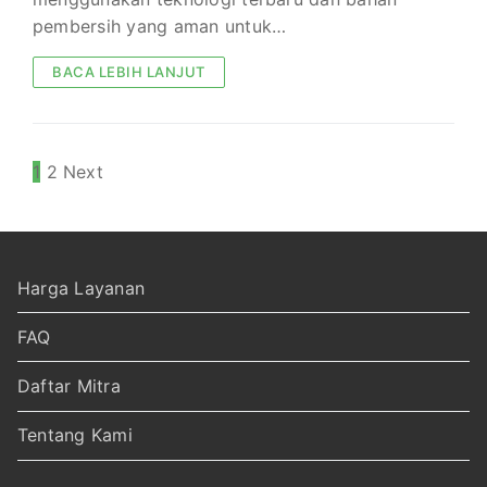
pembersih yang aman untuk…
BACA LEBIH LANJUT
Paginasi
1
2
Next
pos
Harga Layanan
FAQ
Daftar Mitra
Tentang Kami