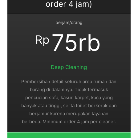
order 4 jam)
perjam/orang
75rb
Rp
Deep Cleaning
Pembersihan detail seluruh area rumah dan
barang di dalamnya. Tidak termasuk
pencucian sofa, kasur, karpet, kaca yang
banyak atau tinggi, serta toilet berkerak dan
berjamur karena merupakan layanan
berbeda. Minimum order 4 jam per cleaner.