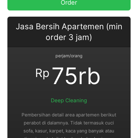
Order
Jasa Bersih Apartemen (min
order 3 jam)
perjam/orang
75rb
Rp
Deep Cleaning
Pembersihan detail area apartemen berikut
perabot di dalamnya. Tidak termasuk cuci
sofa, kasur, karpet, kaca yang banyak atau