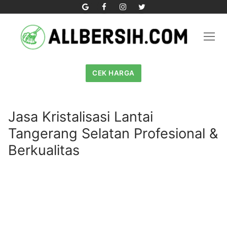
Skip
to
content
CEK HARGA
Jasa Kristalisasi Lantai
Tangerang Selatan Profesional &
Berkualitas