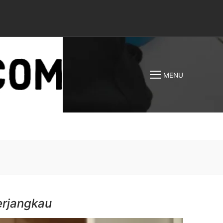
MENU
erjangkau