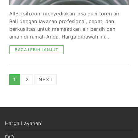
AllBersih.com menyediakan jasa cuci toren air
Bali dengan layanan profesional, cepat, dan
berkualitas untuk memastikan air bersih dan
aman di rumah Anda. Harga dibawah ini…
BACA LEBIH LANJUT
Paginasi
1
2
NEXT
pos
Harga Layanan
FAQ