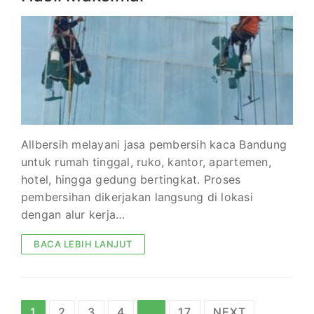
Allbersih melayani jasa pembersih kaca Bandung
untuk rumah tinggal, ruko, kantor, apartemen,
hotel, hingga gedung bertingkat. Proses
pembersihan dikerjakan langsung di lokasi
dengan alur kerja…
BACA LEBIH LANJUT
Paginasi
1
2
3
4
…
17
NEXT