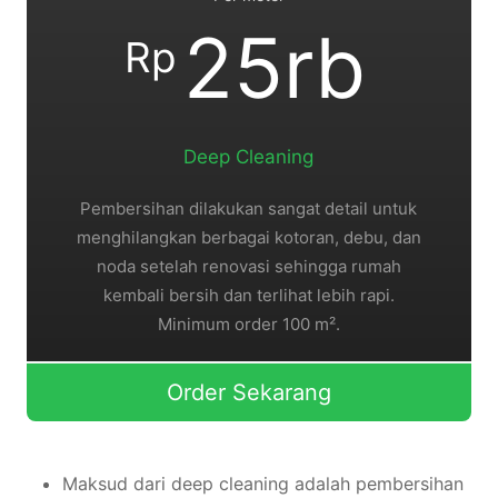
25rb
Rp
Deep Cleaning
Pembersihan dilakukan sangat detail untuk
menghilangkan berbagai kotoran, debu, dan
noda setelah renovasi sehingga rumah
kembali bersih dan terlihat lebih rapi.
Minimum order 100 m².
Order Sekarang
Maksud dari deep cleaning adalah pembersihan