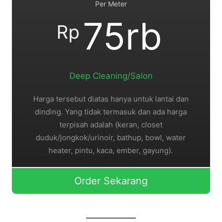
Per Meter
75rb
Rp
Deep Cleaning/Salon
Harga tersebut diatas hanya untuk lantai dan
dinding. Yang tidak termasuk dan ada harga
terpisah adalah (keran, closet
duduk/jongkok/urinoir, bathup, bowl, water
heater, pintu, kaca, ember, gayung).
Order Sekarang