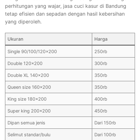
perhitungan yang wajar, jasa cuci kasur di Bandung
tetap efisien dan sepadan dengan hasil kebersihan
yang diperoleh.
Ukuran
Harga
Single 90/100/120×200
250rb
Double 120×200
300rb
Double XL 140×200
350rb
Queen size 160×200
350rb
King size 180×200
400rb
Super king 200×200
450rb
Dipan semua jenis
Dari 150rb
Selimut standar/bulu
Dari 100rb