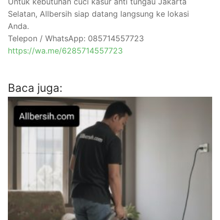
Untuk kebutuhan cuci kasur anti tungau Jakarta
Selatan, Allbersih siap datang langsung ke lokasi
Anda.
Telepon / WhatsApp: 085714557723
https://wa.me/6285714557723
Baca juga: