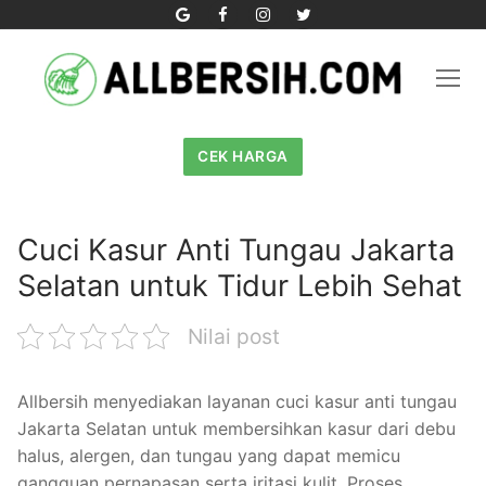
Skip
to
content
CEK HARGA
Cuci Kasur Anti Tungau Jakarta
Selatan untuk Tidur Lebih Sehat
Nilai post
Allbersih menyediakan layanan cuci kasur anti tungau
Jakarta Selatan untuk membersihkan kasur dari debu
halus, alergen, dan tungau yang dapat memicu
gangguan pernapasan serta iritasi kulit. Proses