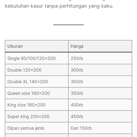
kebutuhan kasur tanpa perhitungan yang kaku.
Ukuran
Harga
Single 90/100/120×200
250rb
Double 120×200
300rb
Double XL 140×200
350rb
Queen size 160×200
350rb
King size 180×200
400rb
Super king 200×200
450rb
Dipan semua jenis
Dari 150rb