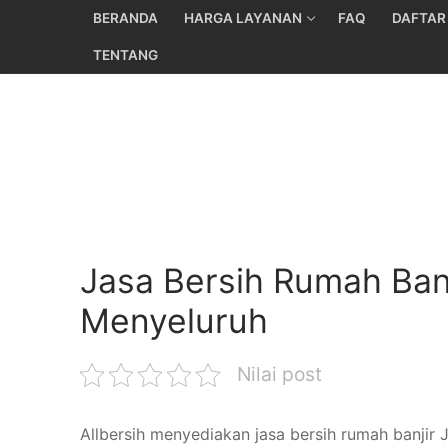
Skip
BERANDA
HARGA LAYANAN
FAQ
DAFTAR
to
TENTANG
content
Jasa Bersih Rumah Ban
Menyeluruh
Nilai post
Allbersih menyediakan jasa bersih rumah banjir