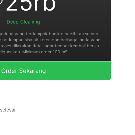
25rb
Deep Cleaning
 gedung yang terdampak banjir dibersihkan secara
at lumpur, sisa air kotor, dan berbagai noda yang
Proses dilakukan detail agar tempat kembali bersih
 digunakan. Minimum order 100 m².
Order Sekarang
selesai.