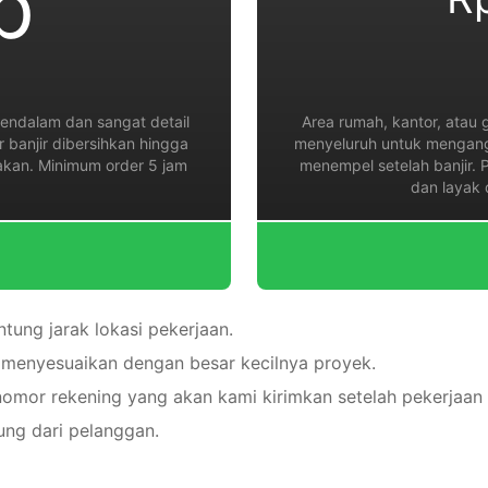
b
endalam dan sangat detail
Area rumah, kantor, atau
ir banjir dibersihkan hingga
menyeluruh untuk mengangk
nakan. Minimum order 5 jam
menempel setelah banjir. 
dan layak
ntung jarak lokasi pekerjaan.
 menyesuaikan dengan besar kecilnya proyek.
nomor rekening yang akan kami kirimkan setelah pekerjaan 
ng dari pelanggan.