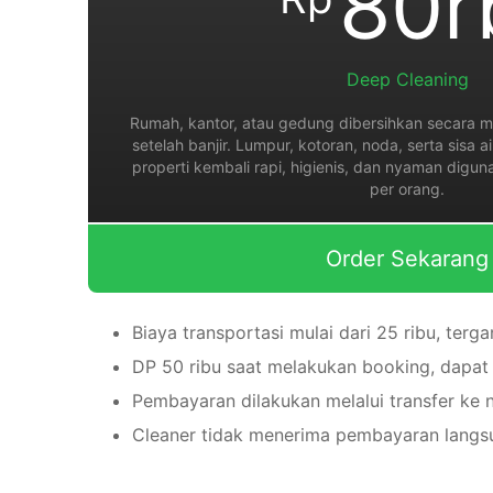
80r
Deep Cleaning
Rumah, kantor, atau gedung dibersihkan secara m
setelah banjir. Lumpur, kotoran, noda, serta sisa a
properti kembali rapi, higienis, dan nyaman digu
per orang.
Order Sekarang
Biaya transportasi mulai dari 25 ribu, terga
DP 50 ribu saat melakukan booking, dapat
Pembayaran dilakukan melalui transfer ke 
Cleaner tidak menerima pembayaran langsu