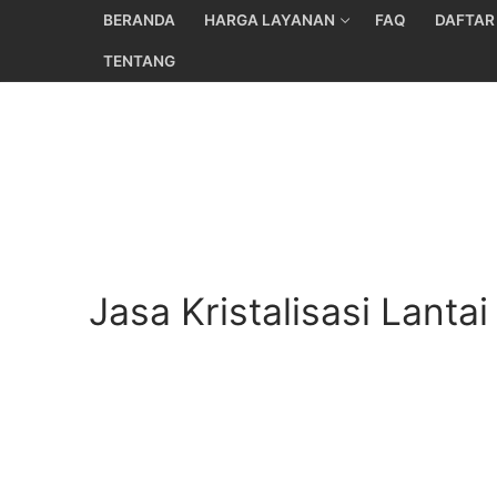
Skip
BERANDA
HARGA LAYANAN
FAQ
DAFTAR
to
TENTANG
content
Jasa Kristalisasi Lanta