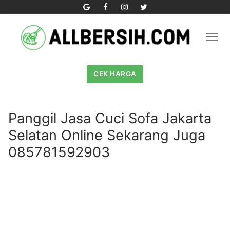
Skip
to
content
CEK HARGA
Panggil Jasa Cuci Sofa Jakarta
Selatan Online Sekarang Juga
085781592903