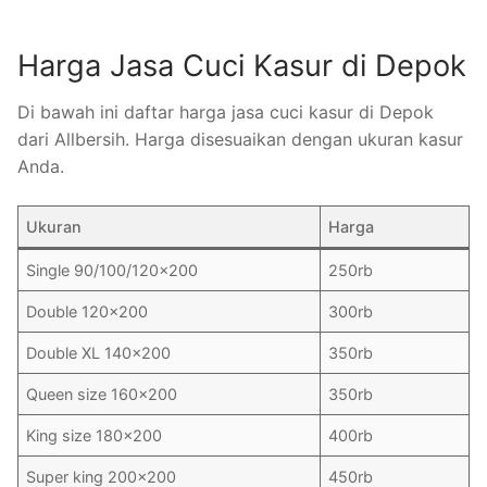
Harga Jasa Cuci Kasur di Depok
Di bawah ini daftar harga jasa cuci kasur di Depok
dari Allbersih. Harga disesuaikan dengan ukuran kasur
Anda.
Ukuran
Harga
Single 90/100/120×200
250rb
Double 120×200
300rb
Double XL 140×200
350rb
Queen size 160×200
350rb
King size 180×200
400rb
Super king 200×200
450rb