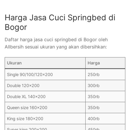
Harga Jasa Cuci Springbed di
Bogor
Daftar harga jasa cuci springbed di Bogor oleh
Allbersih sesuai ukuran yang akan dibersihkan:
Ukuran
Harga
Single 90/100/120×200
250rb
Double 120×200
300rb
Double XL 140×200
350rb
Queen size 160×200
350rb
King size 180×200
400rb
Super king 200×200
450rb