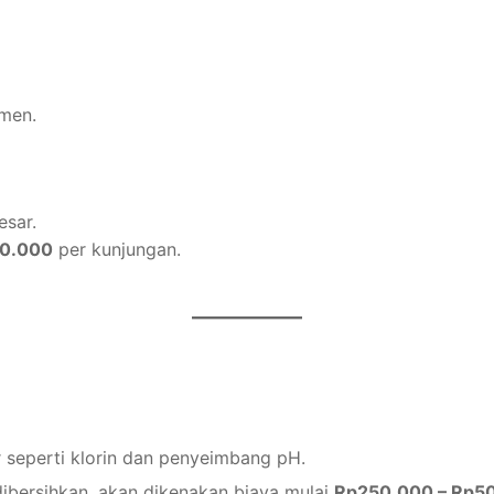
emen.
esar.
00.000
per kunjungan.
 seperti klorin dan penyeimbang pH.
dibersihkan, akan dikenakan biaya mulai
Rp250.000 – Rp5