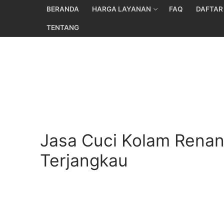
Skip
BERANDA
HARGA LAYANAN
FAQ
DAFTAR
to
TENTANG
content
Jasa Cuci Kolam Renan
Terjangkau