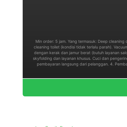
Min order: 5 jam. Yang termasuk: Deep cleaning d
cleaning toilet (kondisi tidak terlalu parah). Va
dengan kerak dan jamur berat (butuh layanan sal
skyfolding dan layanan khusus. Cuci dan pengering
pembayaran langsung dari pelanggan. 4. Pembaya