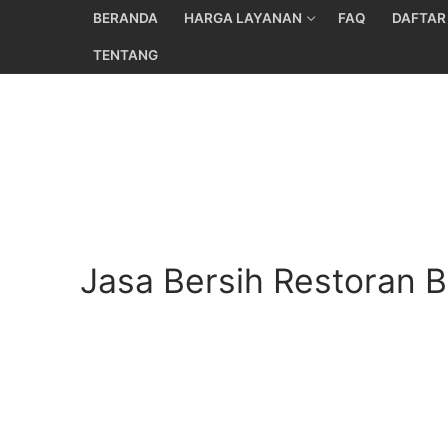
Skip
BERANDA
HARGA LAYANAN
FAQ
DAFTAR
to
TENTANG
content
Jasa Bersih Restoran 