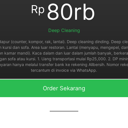
80rb
Rp
Deep Cleaning
apur (counter, kompor, rak, lantai). Deep cleaning dinding. Deep cl
cuum kursi dan sofa. Area luar restoran. Lantai (menyapu, mengepel, d
on kamar mandi). Kaca dalam dan luar dalam jumlah banyak, berkera
an sofa atau kursi. 1. Uang transportasi mulai Rp25,000. 2. DP min
ran hanya melalui transfer bank ke rekening Allbersih. Nomor reken
tercantum di invoice via WhatsApp.
Order Sekarang