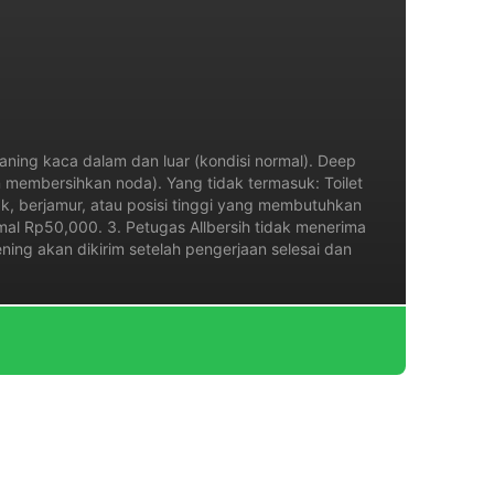
eaning kaca dalam dan luar (kondisi normal). Deep
an membersihkan noda). Yang tidak termasuk: Toilet
k, berjamur, atau posisi tinggi yang membutuhkan
imal Rp50,000. 3. Petugas Allbersih tidak menerima
ing akan dikirim setelah pengerjaan selesai dan