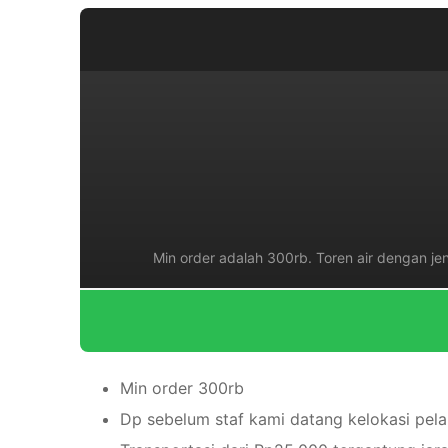
Min order adalah 300rb. Toren air dengan jen
Min order 300rb
Dp sebelum staf kami datang kelokasi pel