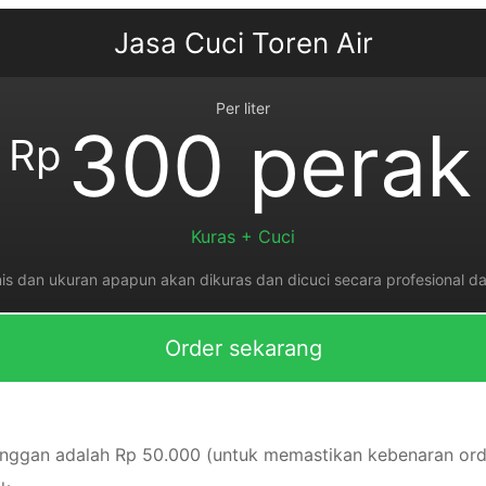
Jasa Cuci Toren Air
Per liter
300 perak
Rp
Kuras + Cuci
is dan ukuran apapun akan dikuras dan dicuci secara profesional da
Order sekarang
anggan adalah Rp 50.000 (untuk memastikan kebenaran ord