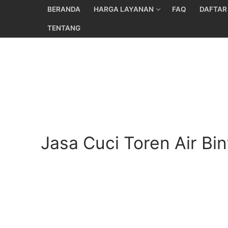
Skip
BERANDA
HARGA LAYANAN
FAQ
DAFTAR
to
TENTANG
content
Jasa Cuci Toren Air Bi