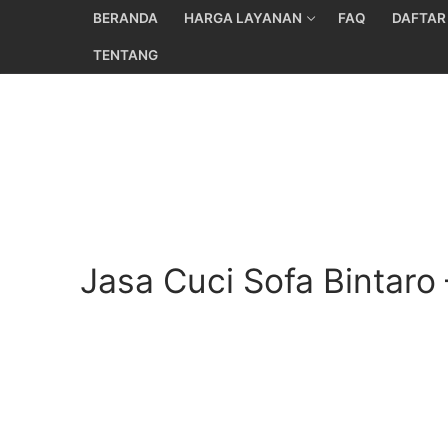
Skip
BERANDA
HARGA LAYANAN
FAQ
DAFTAR
to
TENTANG
content
Jasa Cuci Sofa Bintaro