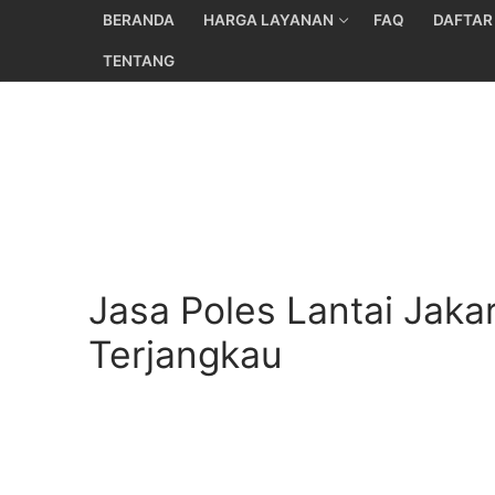
Skip
BERANDA
HARGA LAYANAN
FAQ
DAFTAR
to
TENTANG
content
Jasa Poles Lantai Jaka
Terjangkau