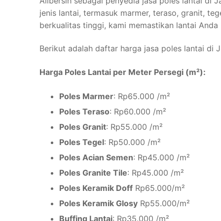
Allbersih sebagai penyedia jasa poles lantai di
jenis lantai, termasuk marmer, teraso, granit, t
berkualitas tinggi, kami memastikan lantai Anda 
Berikut adalah daftar harga jasa poles lantai di
Harga Poles Lantai per Meter Persegi (m²):
Poles Marmer
: Rp65.000 /m²
Poles Teraso
: Rp60.000 /m²
Poles Granit
: Rp55.000 /m²
Poles Tegel
: Rp50.000 /m²
Poles Acian Semen
: Rp45.000 /m²
Poles Granite Tile
: Rp45.000 /m²
Poles Keramik Doff
Rp65.000/m²
Poles Keramik Glosy
Rp55.000/m²
Buffing Lantai
: Rp35.000 /m²