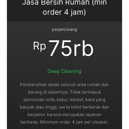
Jasa Bersih Rumah (min
order 4 jam)
perjam/orang
75rb
Rp
Deep Cleaning
Pembersihan detail seluruh area rumah dan
barang di dalamnya. Tidak termasuk
pencucian sofa, kasur, karpet, kaca yang
banyak atau tinggi, serta toilet berkerak dan
berjamur karena merupakan layanan
berbeda. Minimum order 4 jam per cleaner.