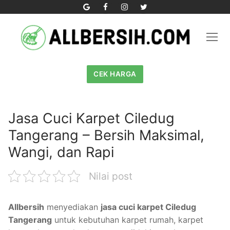
Skip
to
content
CEK HARGA
Jasa Cuci Karpet Ciledug
Tangerang – Bersih Maksimal,
Wangi, dan Rapi
Nilai post
Allbersih
menyediakan
jasa cuci karpet Ciledug
Tangerang
untuk kebutuhan karpet rumah, karpet