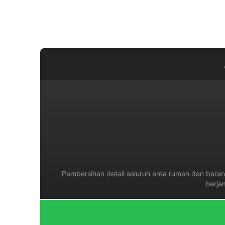
Pembersihan detail seluruh area rumah dan barang
berja