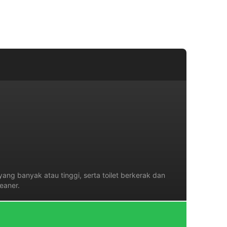
)
ang banyak atau tinggi, serta toilet berkerak dan
eaner.