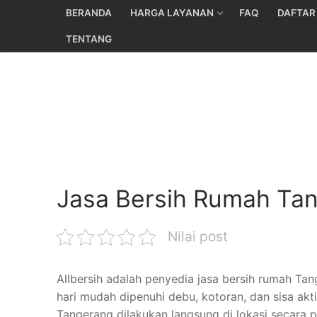
Skip
BERANDA
HARGA LAYANAN
FAQ
DAFTAR
to
TENTANG
content
Jasa Bersih Rumah Tan
Nilai post
Allbersih adalah penyedia jasa bersih rumah Ta
hari mudah dipenuhi debu, kotoran, dan sisa a
Tangerang dilakukan langsung di lokasi secara p