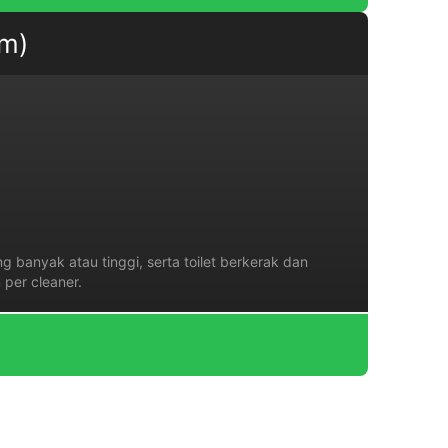
am)
 banyak atau tinggi, serta toilet berkerak dan
per cleaner.