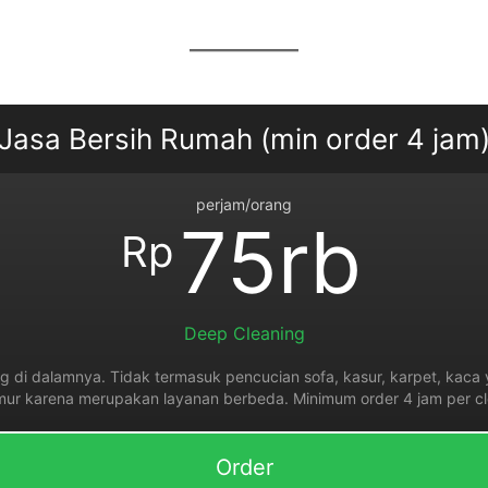
Jasa Bersih Rumah (min order 4 jam
perjam/orang
75rb
Rp
Deep Cleaning
 di dalamnya. Tidak termasuk pencucian sofa, kasur, karpet, kaca y
mur karena merupakan layanan berbeda. Minimum order 4 jam per cl
Order