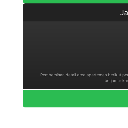
Ja
Pembersihan detail area apartemen berikut per
berjamur ka