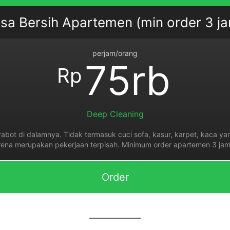
sa Bersih Apartemen (min order 3 j
perjam/orang
75rb
Rp
Deep Cleaning
abot di dalamnya. Tidak termasuk cuci sofa, kasur, karpet, kaca yang
rena merupakan pekerjaan terpisah. Minimum order apartemen 3 jam 
Order