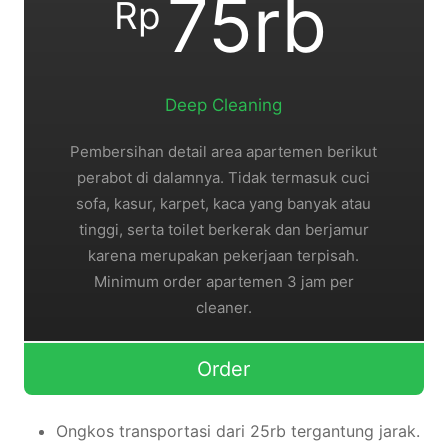
75rb
Rp
Deep Cleaning
Pembersihan detail area apartemen berikut
perabot di dalamnya. Tidak termasuk cuci
sofa, kasur, karpet, kaca yang banyak atau
tinggi, serta toilet berkerak dan berjamur
karena merupakan pekerjaan terpisah.
Minimum order apartemen 3 jam per
cleaner.
Order
Ongkos transportasi dari 25rb tergantung jarak.