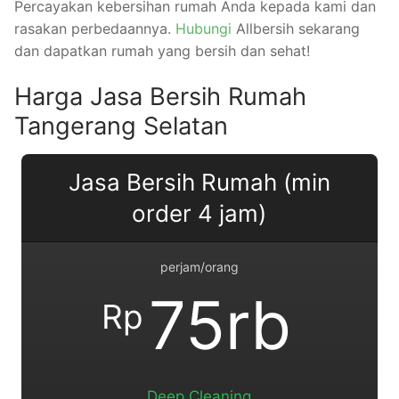
Percayakan kebersihan rumah Anda kepada kami dan
rasakan perbedaannya.
Hubungi
Allbersih sekarang
dan dapatkan rumah yang bersih dan sehat!
Harga Jasa Bersih Rumah
Tangerang Selatan
Jasa Bersih Rumah (min
order 4 jam)
perjam/orang
75rb
Rp
Deep Cleaning