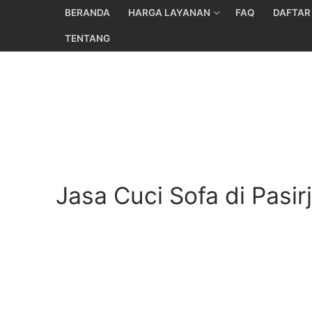
Skip
BERANDA
HARGA LAYANAN
FAQ
DAFTAR
to
TENTANG
content
Jasa Cuci Sofa di Pas