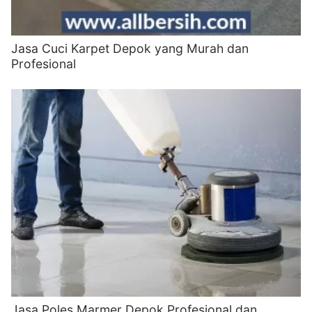
Jasa Cuci Karpet Depok yang Murah dan
Profesional
Jasa Poles Marmer Depok Profesional dan