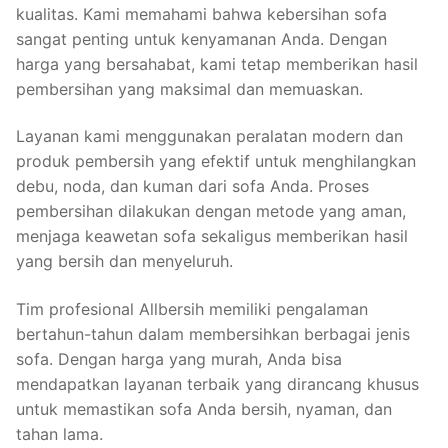
kualitas. Kami memahami bahwa kebersihan sofa
sangat penting untuk kenyamanan Anda. Dengan
harga yang bersahabat, kami tetap memberikan hasil
pembersihan yang maksimal dan memuaskan.
Layanan kami menggunakan peralatan modern dan
produk pembersih yang efektif untuk menghilangkan
debu, noda, dan kuman dari sofa Anda. Proses
pembersihan dilakukan dengan metode yang aman,
menjaga keawetan sofa sekaligus memberikan hasil
yang bersih dan menyeluruh.
Tim profesional Allbersih memiliki pengalaman
bertahun-tahun dalam membersihkan berbagai jenis
sofa. Dengan harga yang murah, Anda bisa
mendapatkan layanan terbaik yang dirancang khusus
untuk memastikan sofa Anda bersih, nyaman, dan
tahan lama.