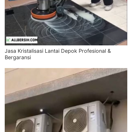
Jasa Kristalisasi Lantai Depok Profesional &
Bergaransi