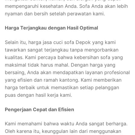
mempengaruhi kesehatan Anda. Sofa Anda akan lebih
nyaman dan bersih setelah perawatan kami.
Harga Terjangkau dengan Hasil Optimal
Selain itu, harga jasa cuci sofa Depok yang kami
tawarkan sangat terjangkau tanpa mengorbankan
kualitas. Kami percaya bahwa kebersihan sofa yang
maksimal tidak harus mahal. Dengan harga yang
bersaing, Anda akan mendapatkan layanan profesional
yang efisien dan ramah kantong. Kami memberikan
harga terbaik untuk memastikan setiap pelanggan
puas dengan hasil kerja kami.
Pengerjaan Cepat dan Efisien
Kami memahami bahwa waktu Anda sangat berharga.
Oleh karena itu, keunggulan lain dari menggunakan