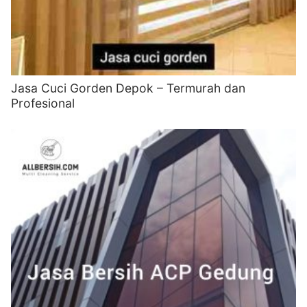
Jasa Cuci Gorden Depok – Termurah dan
Profesional