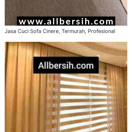
Jasa Cuci Sofa Cinere, Termurah, Profesional