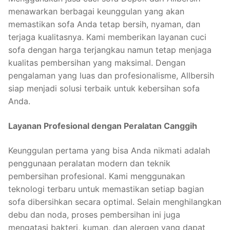
menawarkan berbagai keunggulan yang akan
memastikan sofa Anda tetap bersih, nyaman, dan
terjaga kualitasnya. Kami memberikan layanan cuci
sofa dengan harga terjangkau namun tetap menjaga
kualitas pembersihan yang maksimal. Dengan
pengalaman yang luas dan profesionalisme, Allbersih
siap menjadi solusi terbaik untuk kebersihan sofa
Anda.
Layanan Profesional dengan Peralatan Canggih
Keunggulan pertama yang bisa Anda nikmati adalah
penggunaan peralatan modern dan teknik
pembersihan profesional. Kami menggunakan
teknologi terbaru untuk memastikan setiap bagian
sofa dibersihkan secara optimal. Selain menghilangkan
debu dan noda, proses pembersihan ini juga
mengatasi bakteri, kuman, dan alergen yang dapat