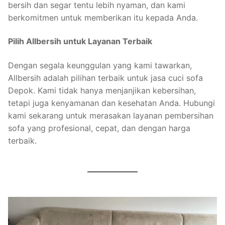
bersih dan segar tentu lebih nyaman, dan kami
berkomitmen untuk memberikan itu kepada Anda.
Pilih Allbersih untuk Layanan Terbaik
Dengan segala keunggulan yang kami tawarkan,
Allbersih adalah pilihan terbaik untuk jasa cuci sofa
Depok. Kami tidak hanya menjanjikan kebersihan,
tetapi juga kenyamanan dan kesehatan Anda. Hubungi
kami sekarang untuk merasakan layanan pembersihan
sofa yang profesional, cepat, dan dengan harga
terbaik.