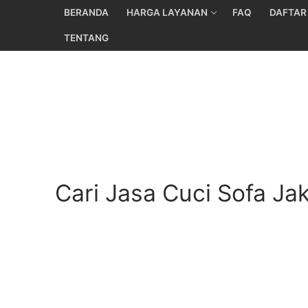
Skip
BERANDA
HARGA LAYANAN
FAQ
DAFTAR
to
TENTANG
content
Cari Jasa Cuci Sofa Ja