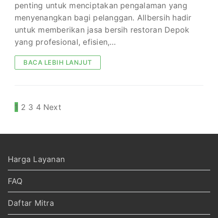
penting untuk menciptakan pengalaman yang
menyenangkan bagi pelanggan. Allbersih hadir
untuk memberikan jasa bersih restoran Depok
yang profesional, efisien,…
BACA LEBIH LANJUT
Paginasi
1
2
3
4
Next
pos
Harga Layanan
FAQ
Daftar Mitra